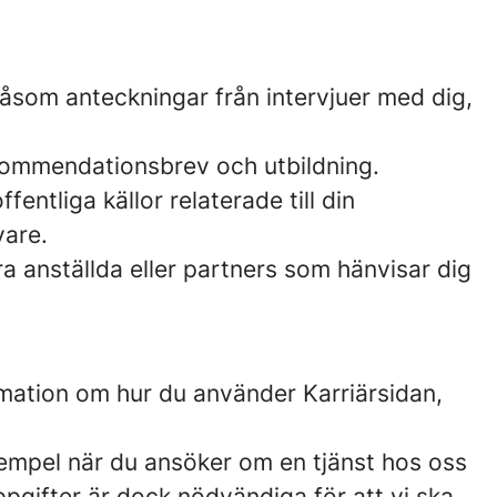
åsom anteckningar från intervjuer med dig,
ekommendationsbrev och utbildning.
fentliga källor relaterade till din
vare.
ra anställda eller partners som hänvisar dig
rmation om hur du använder Karriärsidan,
 exempel när du ansöker om en tjänst hos oss
nuppgifter är dock nödvändiga för att vi ska