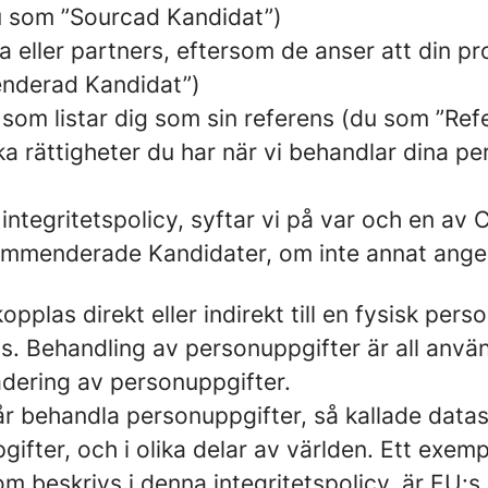
du som ”Sourcad Kandidat”)
a eller partners, eftersom de anser att din pro
enderad Kandidat”)
 som listar dig som sin referens (du som ”Ref
ka rättigheter du har när vi behandlar dina p
integritetspolicy, syftar vi på var och en a
ommenderade Kandidater, om inte annat ange
opplas direkt eller indirekt till en fysisk pe
. Behandling av personuppgifter är all anvä
adering av personuppgifter.
får behandla personuppgifter, så kallade data
gifter, och i olika delar av världen. Ett exem
m beskrivs i denna integritetspolicy, är EU: