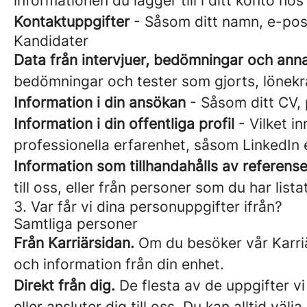
informationen du lägger till i ditt konto ho
Kontaktuppgifter
- Såsom ditt namn, e-pos
Kandidater
Data från intervjuer, bedömningar och ann
bedömningar och tester som gjorts, lönekr
Information i din ansökan
- Såsom ditt CV, 
Information i din offentliga profil
- Vilket in
professionella erfarenhet, såsom LinkedIn 
Information som tillhandahålls av referense
till oss, eller från personer som du har list
3. Var får vi dina personuppgifter ifrån?
Samtliga personer
Från Karriärsidan.
Om du besöker vår Karriär
och information från din enhet.
Direkt från dig.
De flesta av de uppgifter vi
eller ansluter dig till oss. Du kan alltid vä