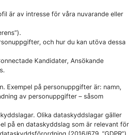
fil är av intresse för våra nuvarande eller
erens”).
ersonuppgifter, och hur du kan utöva dessa
v Connectade Kandidater, Ansökande
s.
rson. Exempel på personuppgifter är: namn,
ndning av personuppgifter – såsom
skyddslagar. Olika dataskyddslagar gäller
pel på en dataskyddslag som är relevant för
s dataskyddsförordning (2016/679, ”GDPR”).