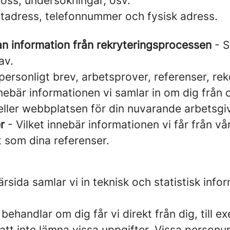
s oss, undersökningar, osv.
tadress, telefonnummer och fysisk adress.
an information från rekryteringsprocessen
- S
av.
personligt brev, arbetsprover, referenser, r
nebär informationen vi samlar in om dig från of
eller webbplatsen för din nuvarande arbetsgi
r
- Vilket innebär informationen vi får från vå
at som dina referenser.
sida samlar vi in teknisk och statistisk info
 behandlar om dig får vi direkt från dig, till
lja att inte lämna vissa uppgifter. Vissa perso