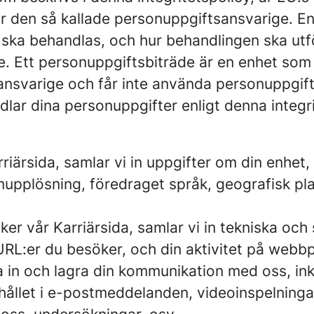
för den så kallade personuppgiftsansvarige. 
r ska behandlas, och hur behandlingen ska ut
de. Ett personuppgiftsbiträde är en enhet so
sansvarige och får inte använda personuppgif
lar dina personuppgifter enligt denna integri
iärsida, samlar vi in uppgifter om din enhe
rmupplösning, föredraget språk, geografisk pl
r vår Karriärsida, samlar vi in tekniska och
RL:er du besöker, och din aktivitet på webbp
 in och lagra din kommunikation med oss, ink
hållet i e-postmeddelanden, videoinspelninga