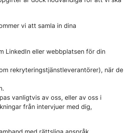
ommer vi att samla in dina
m LinkedIn eller webbplatsen för din
som rekryteringstjänstleverantörer), när de
m.
s vanligtvis av oss, eller av oss i
ningar från intervjuer med dig,
 samband med rättsliga anspråk.