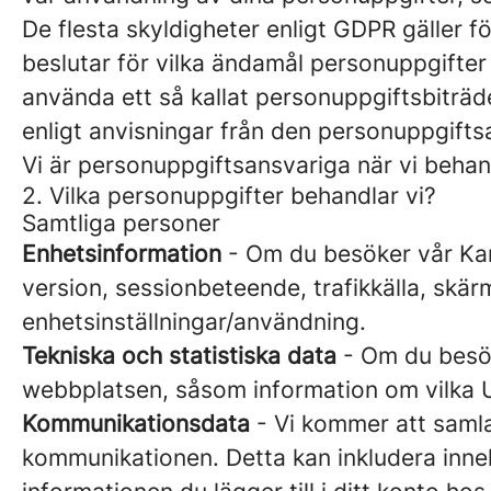
De flesta skyldigheter enligt GDPR gäller 
beslutar för vilka ändamål personuppgifte
använda ett så kallat personuppgiftsbiträ
enligt anvisningar från den personuppgift
Vi är personuppgiftsansvariga när vi behand
2. Vilka personuppgifter behandlar vi?
Samtliga personer
Enhetsinformation
- Om du besöker vår Karr
version, sessionbeteende, trafikkälla, skä
enhetsinställningar/användning.
Tekniska och statistiska data
- Om du besöke
webbplatsen, såsom information om vilka U
Kommunikationsdata
- Vi kommer att samla
kommunikationen. Detta kan inkludera inne